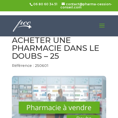
06 80 60 34 51
contact@pharma-cession-
conseil.com
Accueil
>
Pharmacies à vendre
> Acheter une
pharmacie dans le Doubs – 25
ACHETER UNE
PHARMACIE DANS LE
DOUBS – 25
Référence : 250601