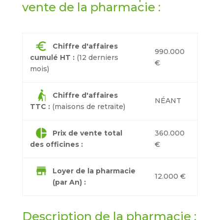
vente de la pharmacie :
euro
Chiffre d'affaires
990.000
cumulé HT :
(12 derniers
€
mois)
elderly_woman
Chiffre d'affaires
NÉANT
TTC :
(maisons de retraite)
pie_chart
Prix de vente total
360.000
des officines :
€
store
Loyer de la pharmacie
12.000 €
(par An) :
Description de la pharmacie :