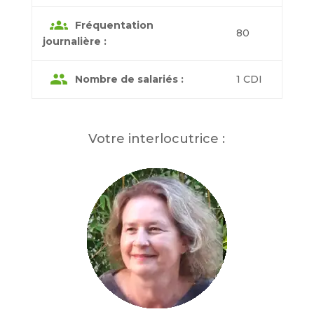
groups
Fréquentation
80
journalière :
group
Nombre de salariés :
1 CDI
Votre interlocutrice :