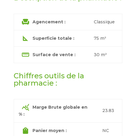
chair
Agencement :
Classique
square_foot
Superficie totale :
75 m²
straighten
Surface de vente :
30 m²
Chiffres outils de la
pharmacie :
query_stats
Marge Brute globale en
23.83
% :
shopping_bag
Panier moyen :
NC