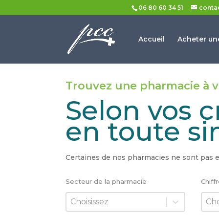
06 80 60 34 51
conta
Accueil
Acheter un
Trouvez une pharmacie à 
Selon vos c
en toute si
Certaines de nos pharmacies ne sont pas e
Secteur de la pharmacie
Chiff
Secteur de la pharmacie
Chiff
Secteur de la pharmacie
Chiff