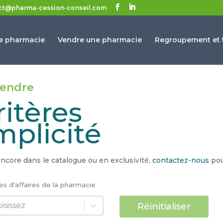
ct@pharma-cession-conseil.com
e pharmacie
Vendre une pharmacie
Regroupement et t
vendre
ritères
mplicité
ncore dans le catalogue ou en exclusivité,
contactez-nous
pou
res d'affaires de la pharmacie
res d'affaires de la pharmacie
res d'affaires de la pharmacie
Réinitialiser