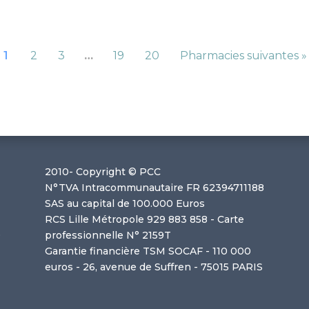
1
2
3
…
19
20
Pharmacies suivantes »
2010-
Copyright © PCC
N°TVA Intracommunautaire FR 62394711188
SAS au capital de 100.000 Euros
RCS Lille Métropole 929 883 858 - Carte
0
professionnelle N° 2159T
Garantie financière TSM SOCAF - 110 000
euros - 26, avenue de Suffren - 75015 PARIS