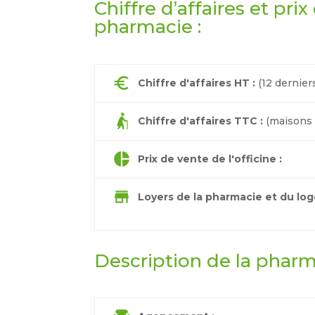
Chiffre d’affaires et pri
pharmacie :
euro
Chiffre d'affaires HT :
(12 dernier
elderly_woman
Chiffre d'affaires TTC :
(maisons d
pie_chart
Prix de vente de l'officine :
store
Loyers de la pharmacie et du log
Description de la pharm