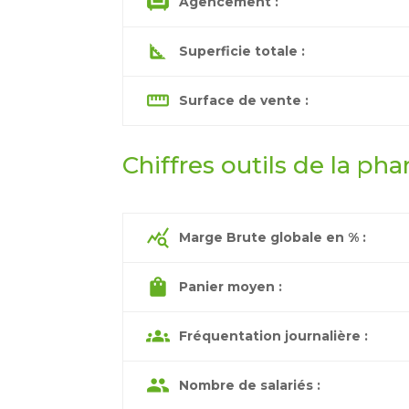
chair
Agencement :
square_foot
Superficie totale :
straighten
Surface de vente :
Chiffres outils de la pha
query_stats
Marge Brute globale en % :
shopping_bag
Panier moyen :
groups
Fréquentation journalière :
group
Nombre de salariés :