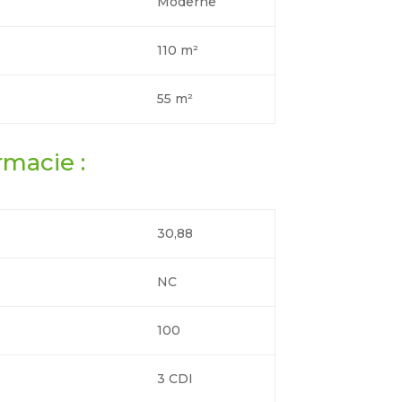
Moderne
110 m²
55 m²
rmacie :
30,88
NC
100
3 CDI