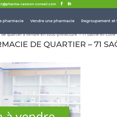
ct@pharma-cession-conseil.com
e pharmacie
Vendre une pharmacie
Regroupement et t
de quartier à vendre en sous-préfecture – 71 Saône-et-Loire
ACIE DE QUARTIER – 71 SA