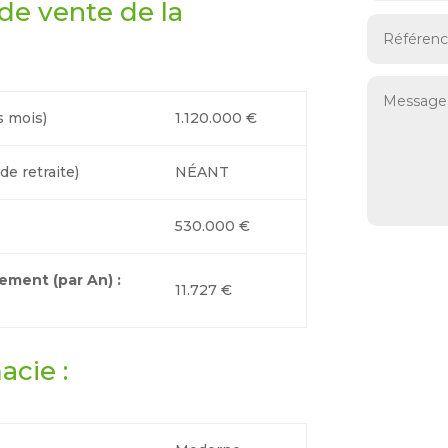
x de vente de la
s mois)
1.120.000 €
e retraite)
NÉANT
530.000 €
ement (par An) :
11.727 €
acie :