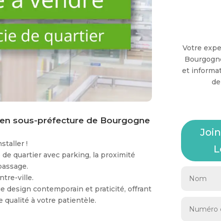
Votre exper
Bourgogne
et informa
de
r en sous-préfecture de Bourgogne
Joi
staller !
L
de quartier avec parking, la proximité
passage.
tre-ville.
 design contemporain et praticité, offrant
 qualité à votre patientèle.