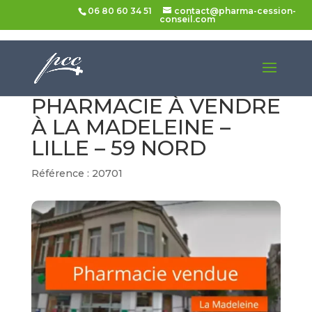
06 80 60 34 51
contact@pharma-cession-
conseil.com
Accueil
>
Pharmacies à vendre
> Pharmacie à
vendre à La Madeleine – Lille – 59
PHARMACIE À VENDRE
À LA MADELEINE –
LILLE – 59 NORD
Référence : 20701