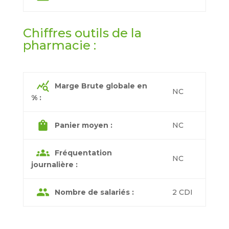
Chiffres outils de la
pharmacie :
query_stats
Marge Brute globale en
NC
% :
shopping_bag
Panier moyen :
NC
groups
Fréquentation
NC
journalière :
group
Nombre de salariés :
2 CDI