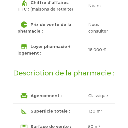
elderly_woman
Chiffre d'affaires
Néant
TTC :
(maisons de retraite)
pie_chart
Prix de vente de la
Nous
pharmacie :
consulter
store
Loyer pharmacie +
18.000 €
logement :
Description de la pharmacie :
chair
Agencement :
Classique
square_foot
Superficie totale :
130 m²
straighten
Surface de vente :
50 m²