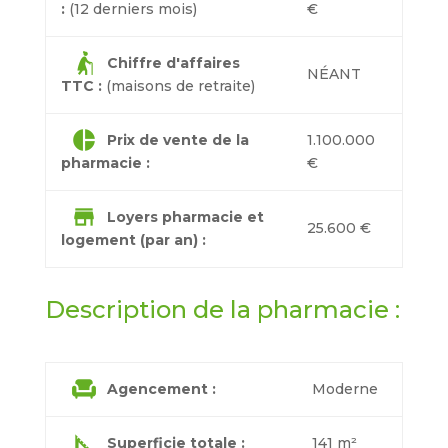
:
(12 derniers mois)
€
elderly_woman
Chiffre d'affaires
NÉANT
TTC :
(maisons de retraite)
pie_chart
Prix de vente de la
1.100.000
pharmacie :
€
store
Loyers pharmacie et
25.600 €
logement (par an) :
Description de la pharmacie :
chair
Agencement :
Moderne
square_foot
Superficie totale :
141 m²