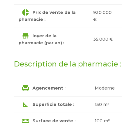
pie_chart
Prix de vente de la
930.000
pharmacie :
€
store
loyer de la
35.000 €
pharmacie (par an) :
Description de la pharmacie :
chair
Agencement :
Moderne
square_foot
Superficie totale :
150 m²
straighten
Surface de vente :
100 m²