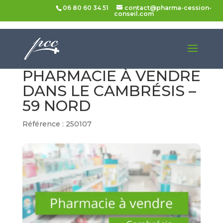
06 80 60 34 51
contact@pharma-cession-
conseil.com
Accueil
>
Pharmacies à vendre
> Pharmacie à
vendre dans le Cambrésis – 59 Nord
PHARMACIE À VENDRE
DANS LE CAMBRÉSIS –
59 NORD
Référence : 250107