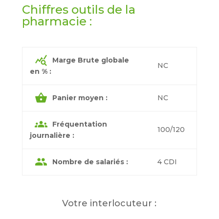
Chiffres outils de la
pharmacie :
query_stats
Marge Brute globale
NC
en % :
shopping_basket
Panier moyen :
NC
groups
Fréquentation
100/120
journalière :
group
Nombre de salariés :
4 CDI
Votre interlocuteur :