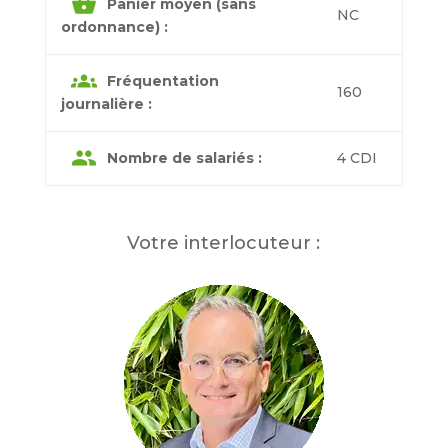
shopping_basket
Panier moyen (sans
NC
ordonnance) :
groups
Fréquentation
160
journalière :
group
Nombre de salariés :
4 CDI
Votre interlocuteur :