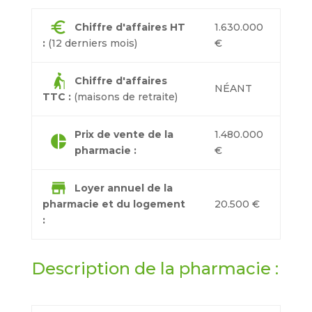
euro
Chiffre d'affaires HT
1.630.000
:
(12 derniers mois)
€
elderly_woman
Chiffre d'affaires
NÉANT
TTC :
(maisons de retraite)
Prix de vente de la
1.480.000
pie_chart
pharmacie :
€
store
Loyer annuel de la
pharmacie et du logement
20.500 €
:
Description de la pharmacie :