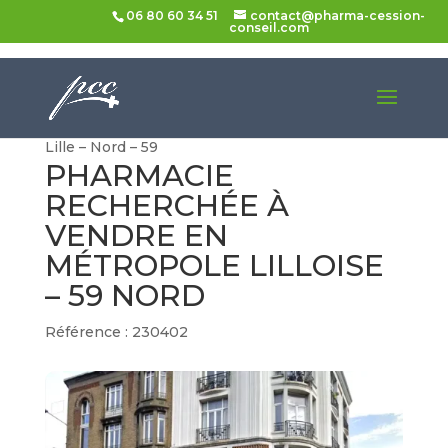
06 80 60 34 51
contact@pharma-cession-
conseil.com
Accueil
>
Pharmacies à vendre
> Pharmacie à
vendre dans un beau quartier de la métropole de
Lille – Nord – 59
PHARMACIE
RECHERCHÉE À
VENDRE EN
MÉTROPOLE LILLOISE
– 59 NORD
Référence : 230402