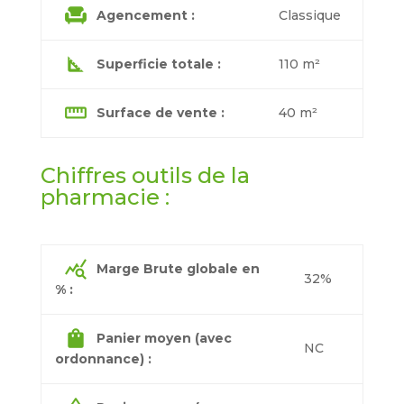
chair
Agencement :
Classique
square_foot
Superficie totale :
110 m²
straighten
Surface de vente :
40 m²
Chiffres outils de la
pharmacie :
query_stats
Marge Brute globale en
32%
% :
shopping_bag
Panier moyen (avec
NC
ordonnance) :