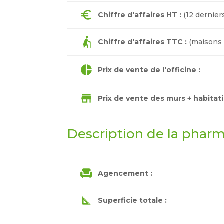
euro
Chiffre d'affaires HT :
(12 dernier
elderly_woman
Chiffre d'affaires TTC :
(maisons d
pie_chart
Prix de vente de l'officine :
store
Prix de vente des murs + habitati
Description de la pharm
chair
Agencement :
square_foot
Superficie totale :