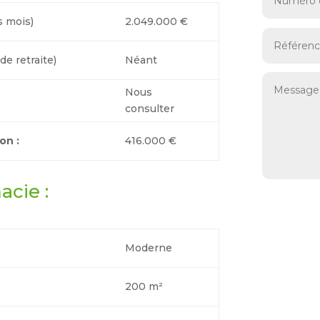
s mois)
2.049.000 €
e retraite)
Néant
Nous
consulter
on :
416.000 €
acie :
Moderne
200 m²