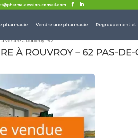
ct@pharma-cession-conseil.com
e pharmacie
Vendre une pharmacie
Regroupement et t
 à vendre à Rouvroy -62
E À ROUVROY – 62 PAS-DE-