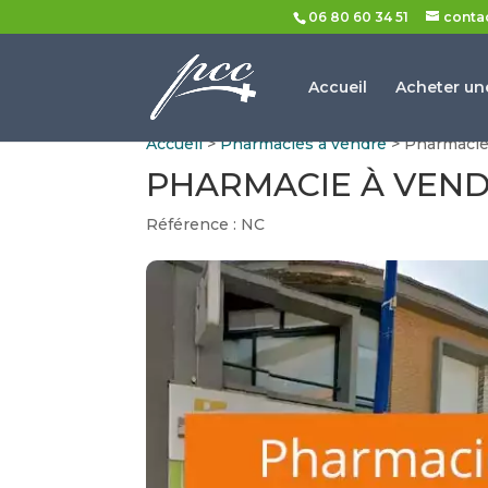
06 80 60 34 51
conta
Accueil
Acheter un
Accueil
>
Pharmacies à vendre
> Pharmacie
PHARMACIE À VENDR
Référence : NC